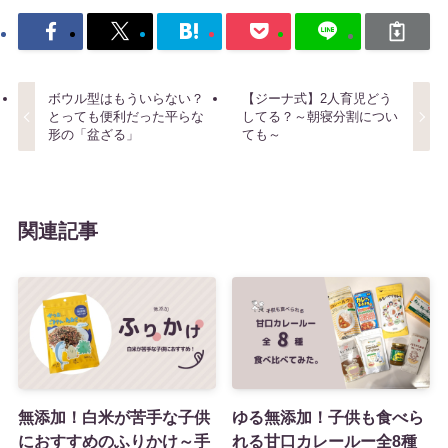
ボウル型はもういらない？
【ジーナ式】2人育児どう
とっても便利だった平らな
してる？～朝寝分割につい
形の「盆ざる」
ても～
関連記事
無添加！白米が苦手な子供
ゆる無添加！子供も食べら
におすすめのふりかけ～手
れる甘口カレールー全8種