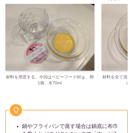
材料を用意する。今回はベビーフード80ｇ、卵
材料を全て混ぜ
1個、水70ml
の
鍋やフライパンで蒸す場合は鍋底に布巾